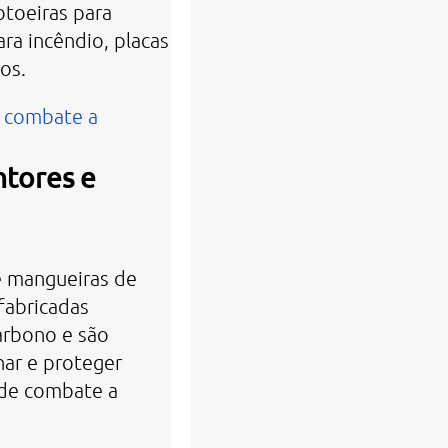
toeiras para
a incêndio, placas
ros.
e combate a
ntores e
e mangueiras de
fabricadas
arbono e são
nar e proteger
 de combate a