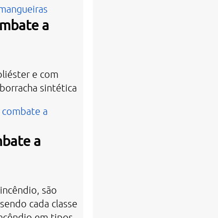
 mangueiras
ombate a
oliéster e com
borracha sintética
e combate a
mbate a
incêndio, são
, sendo cada classe
incêndio em tipos