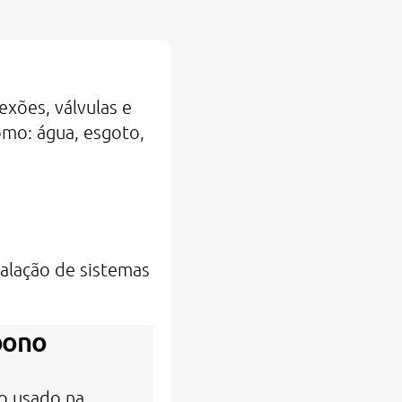
xões, válvulas e
omo: água, esgoto,
talação de sistemas
bono
o usado na