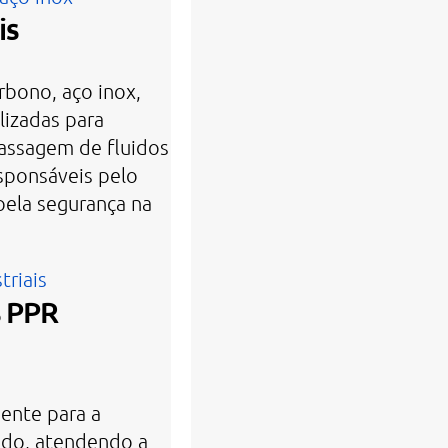
is
rbono, aço inox,
ilizadas para
passagem de fluidos
sponsáveis pelo
pela segurança na
triais
s PPR
ente para a
ido, atendendo a