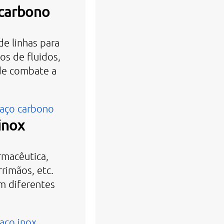
 carbono
e linhas para
os de fluidos,
 de combate a
 aço carbono
inox
armacêutica,
rrimãos, etc.
m diferentes
aço inox