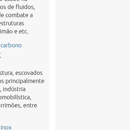
os de fluidos,
 de combate a
struturas
imão e etc.
 carbono
x
stura, escovados
dos principalmente
, indústria
omobilística,
orrimões, entre
 inox