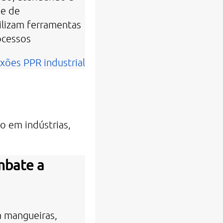
 e de
ilizam ferramentas
ocessos
xões PPR industrial
o em indústrias,
mbate a
 mangueiras,