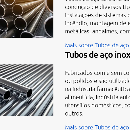
condução de diversos tip
instalações de sistemas
incêndio, montagem de e
metálicas, andaimes, corr
Mais sobre Tubos de aço
Tubos de aço ino
Fabricados com e sem co
ou polidos e são utiliza
na indústria farmacêutica
alimentícia, indústria aut
utensílios domésticos, c
outros.
Mais sobre Tubos de aço