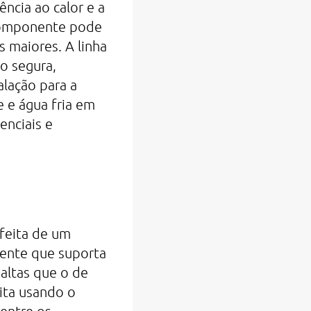
ncia ao calor e a
 componente pode
 maiores. A linha
o segura,
alação para a
 e água fria em
enciais e
 feita de um
tente que suporta
altas que o de
eita usando o