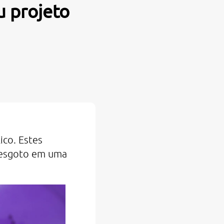
u projeto
ico. Estes
u esgoto em uma