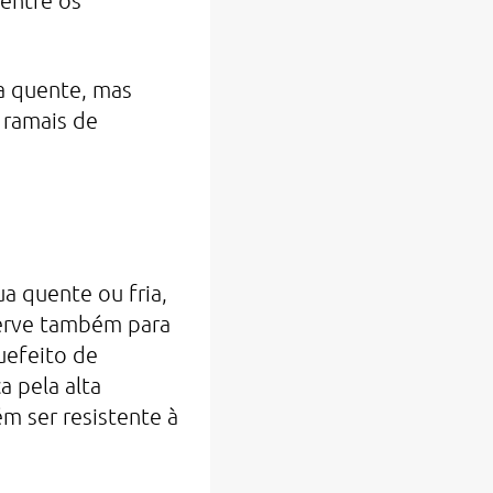
entre os
ua quente, mas
 ramais de
a quente ou fria,
serve também para
quefeito de
a pela alta
m ser resistente à