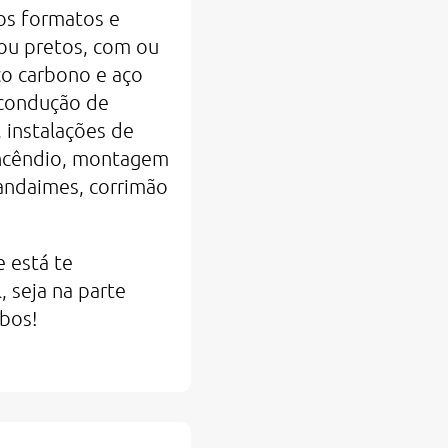
os formatos e
ou pretos, com ou
ço carbono e aço
a condução de
, instalações de
incêndio, montagem
 andaimes, corrimão
e está te
, seja na parte
ubos!