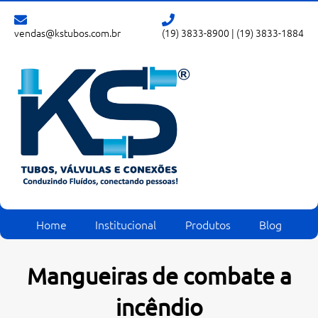
vendas@kstubos.com.br
(19) 3833-8900
|
(19) 3833-1884
Home
Institucional
Produtos
Blog
Mangueiras de combate a
incêndio