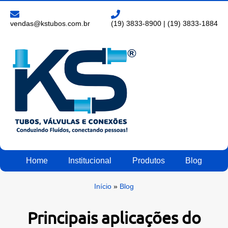
vendas@kstubos.com.br
(19) 3833-8900
|
(19) 3833-1884
Home
Institucional
Produtos
Blog
Início
»
Blog
Principais aplicações do