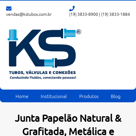
vendas@kstubos.com.br
(19) 3833-8900
|
(19) 3833-1884
Home
Institucional
Produtos
Blog
Junta Papelão Natural &
Grafitada, Metálica e