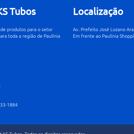
KS Tubos
Localização
de produtos para o setor
Av. Prefeito José Lozano Ara
para toda a região de Paulínia
Em frente ao Paulínia Shopp
r
833-1884
 KS Tubos. Todos os direitos reservados.