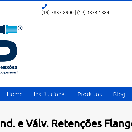
r
(19) 3833-8900
|
(19) 3833-1884
Home
Institucional
Produtos
Blog
 Ind. e Válv. Retenções Flan