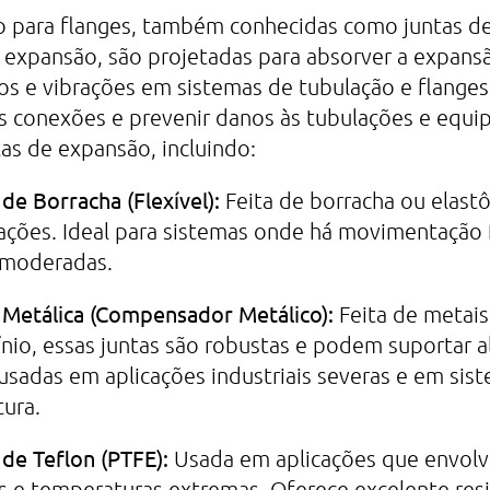
 para flanges, também conhecidas como juntas de
expansão, são projetadas para absorver a expans
s e vibrações em sistemas de tubulação e flanges.
as conexões e prevenir danos às tubulações e equ
tas de expansão, incluindo:
de Borracha (Flexível):
Feita de borracha ou elast
ações. Ideal para sistemas onde há movimentação 
 moderadas.
 Metálica (Compensador Metálico):
Feita de metai
ínio, essas juntas são robustas e podem suportar a
usadas em aplicações industriais severas e em sist
ura.
de Teflon (PTFE):
Usada em aplicações que envol
s e temperaturas extremas. Oferece excelente resi