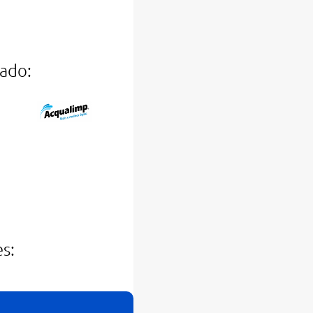
ado:
s: