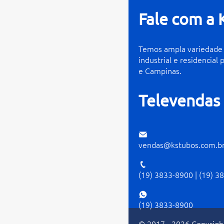
Fale com a 
Temos ampla variedade 
industrial e residencial 
e Campinas.
Televendas
vendas@kstubos.com.b
(19) 3833-8900
|
(19) 3
(19) 3833-8900
© 2017 - 2026 Copyright