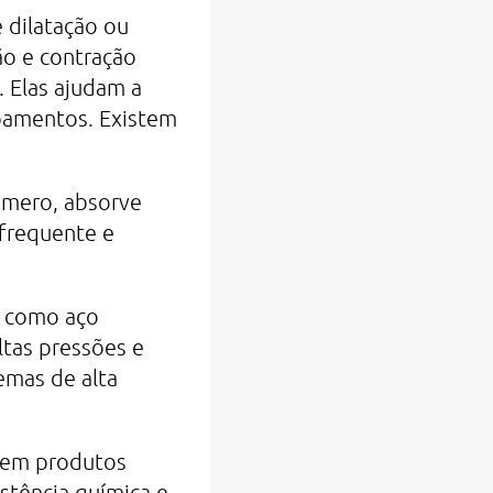
 dilatação ou
ão e contração
 Elas ajudam a
ipamentos. Existem
ômero, absorve
frequente e
s como aço
ltas pressões e
emas de alta
vem produtos
stência química e