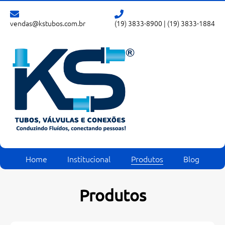
vendas@kstubos.com.br
(19) 3833-8900
|
(19) 3833-1884
Home
Institucional
Produtos
Blog
Produtos